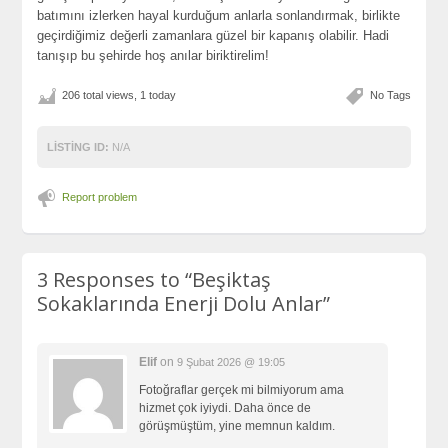
batımını izlerken hayal kurduğum anlarla sonlandırmak, birlikte
geçirdiğimiz değerli zamanlara güzel bir kapanış olabilir. Hadi
tanışıp bu şehirde hoş anılar biriktirelim!
206 total views, 1 today
No Tags
LISTING ID:
N/A
Report problem
3 Responses to
“Beşiktaş
Sokaklarında Enerji Dolu Anlar”
Elif
on
9 Şubat 2026 @ 19:05
Fotoğraflar gerçek mi bilmiyorum ama
hizmet çok iyiydi. Daha önce de
görüşmüştüm, yine memnun kaldım.