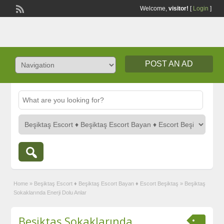
Welcome,
visitor!
[
Login
]
POST AN AD
Home
»
Beşiktaş Escort ♦️ Beşiktaş Escort Bayan ♦️ Escort Beşiktaş
»
Beşiktaş
Sokaklarında Enerji Dolu Anlar
Beşiktaş Sokaklarında