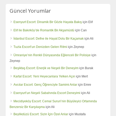
Güncel Yorumlar
Esenyurt Escort: Dinamik Bir Gözle Hayata Bakış
için
Elif
Elif ile Bakırköy’de Romantik Bir Akşamüstü
için
Can
İstanbul Escort: Defne ile Hayat Dolu Bir Kaçamak
için
Ali
Tuzla Escort’un Denizden Gelen Ritmi
için
Zeynep
Ümraniye’nin Renkli Dünyasında Eğlenceli Bir Polisiye
için
Zeynep
Beşiktaş Escort: Enerjik ve Neşeli Bir Deneyim
için
Burak
Kartal Escort: Yeni Heyecanlara Yelken Açın
için
Mert
Avcılar Escort: Genç Öğrenciyle Samimi Anlar
için
Emre
Esenyurt’un Neşeli Sabahında Escort Deneyimi
için
Ali
Mecidiyeköy Escort: Cemal Sururi’nin Büyüleyici Ortamında
Benzersiz Bir Karşılaşma
için
Ali
Beylikdüzü Escort: Sizin İçin Özel Anlar
için
Mustafa