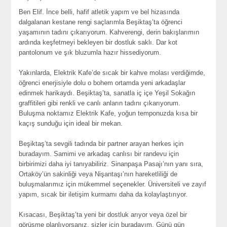
Ben Elif. İnce belli, hafif atletik yapım ve bel hizasında
dalgalanan kestane rengi saçlarımla Beşiktaş’ta öğrenci
yaşamının tadını çıkarıyorum. Kahverengi, derin bakışlarımın
ardında keşfetmeyi bekleyen bir dostluk saklı. Dar kot
pantolonum ve şık bluzumla hazır hissediyorum.
Yakınlarda, Elektrik Kafe’de sıcak bir kahve molası verdiğimde,
öğrenci enerjisiyle dolu o bohem ortamda yeni arkadaşlar
edinmek harikaydı. Beşiktaş’ta, sanatla iç içe Yeşil Sokağın
graffitileri gibi renkli ve canlı anların tadını çıkarıyorum.
Buluşma noktamız Elektrik Kafe, yoğun temponuzda kısa bir
kaçış sunduğu için ideal bir mekan.
Beşiktaş’ta sevgili tadında bir partner arayan herkes için
buradayım. Samimi ve arkadaş canlısı bir randevu için
birbirimizi daha iyi tanıyabiliriz. Sinanpaşa Pasajı’nın yanı sıra,
Ortaköy’ün sakinliği veya Nişantaşı’nın hareketliliği de
buluşmalarımız için mükemmel seçenekler. Üniversiteli ve zayıf
yapım, sıcak bir iletişim kurmamı daha da kolaylaştırıyor.
Kısacası, Beşiktaş’ta yeni bir dostluk arıyor veya özel bir
görüşme planlıyorsanız, sizler için buradayım. Günü gün