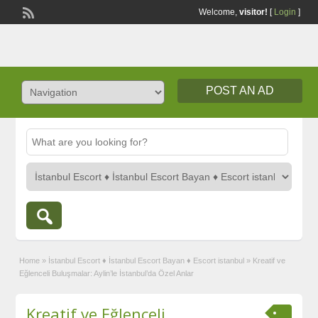
Welcome,
visitor!
[
Login
]
POST AN AD
Home
»
İstanbul Escort ♦️ İstanbul Escort Bayan ♦️ Escort istanbul
»
Kreatif ve
Eğlenceli Buluşmalar: Aylin’le İstanbul’da Özel Anlar
Kreatif ve Eğlenceli