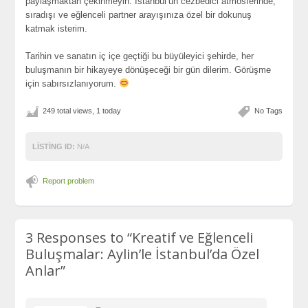
paylaşmaktan çekinmeyin. İstanbul’un cezbedici atmosferinde,
sıradışı ve eğlenceli partner arayışınıza özel bir dokunuş
katmak isterim.
Tarihin ve sanatın iç içe geçtiği bu büyüleyici şehirde, her
buluşmanın bir hikayeye dönüşeceği bir gün dilerim. Görüşme
için sabırsızlanıyorum.
249 total views, 1 today
No Tags
LISTING ID:
N/A
Report problem
3 Responses to
“Kreatif ve Eğlenceli
Buluşmalar: Aylin’le İstanbul’da Özel
Anlar”