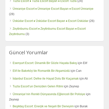
Tuzla Escort ♦️ Tuzla Escort Bayan ♦️ Escort Tuzla
(24)
Ümraniye Escort ♦️ Ümraniye Escort Bayan ♦️ Escort Ümraniye
(28)
Üsküdar Escort ♦️ Üsküdar Escort Bayan ♦️ Escort Üsküdar
(26)
Zeytinburnu Escort ♦️ Zeytinburnu Escort Bayan ♦️ Escort
Zeytinburnu
(3)
Güncel Yorumlar
Esenyurt Escort: Dinamik Bir Gözle Hayata Bakış
için
Elif
Elif ile Bakırköy’de Romantik Bir Akşamüstü
için
Can
İstanbul Escort: Defne ile Hayat Dolu Bir Kaçamak
için
Ali
Tuzla Escort’un Denizden Gelen Ritmi
için
Zeynep
Ümraniye’nin Renkli Dünyasında Eğlenceli Bir Polisiye
için
Zeynep
Beşiktaş Escort: Enerjik ve Neşeli Bir Deneyim
için
Burak