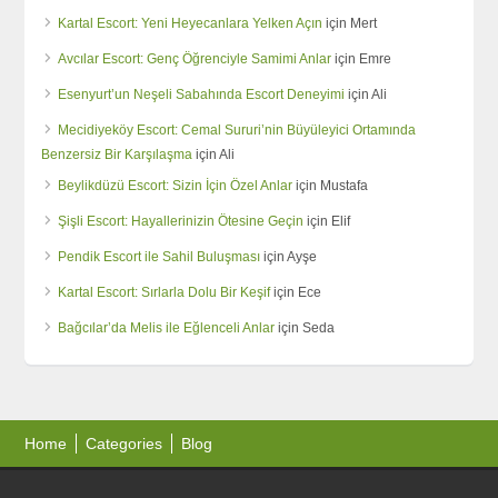
Kartal Escort: Yeni Heyecanlara Yelken Açın
için
Mert
Avcılar Escort: Genç Öğrenciyle Samimi Anlar
için
Emre
Esenyurt’un Neşeli Sabahında Escort Deneyimi
için
Ali
Mecidiyeköy Escort: Cemal Sururi’nin Büyüleyici Ortamında
Benzersiz Bir Karşılaşma
için
Ali
Beylikdüzü Escort: Sizin İçin Özel Anlar
için
Mustafa
Şişli Escort: Hayallerinizin Ötesine Geçin
için
Elif
Pendik Escort ile Sahil Buluşması
için
Ayşe
Kartal Escort: Sırlarla Dolu Bir Keşif
için
Ece
Bağcılar’da Melis ile Eğlenceli Anlar
için
Seda
Home
Categories
Blog