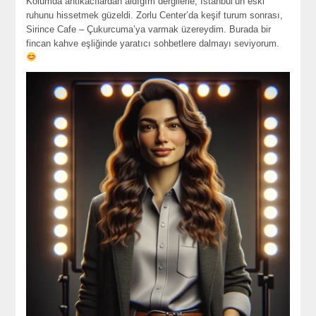
Kolumda antikacılardan aldığım dergilerle, İstanbul’un eski
ruhunu hissetmek güzeldi. Zorlu Center’da keşif turum sonrası,
Sirince Cafe – Çukurcuma’ya varmak üzereydim. Burada bir
fincan kahve eşliğinde yaratıcı sohbetlere dalmayı seviyorum.