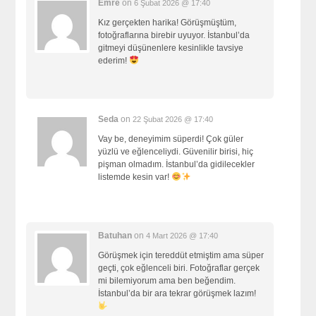
Emre
on
6 Şubat 2026 @ 17:40
Kız gerçekten harika! Görüşmüştüm,
fotoğraflarına birebir uyuyor. İstanbul’da
gitmeyi düşünenlere kesinlikle tavsiye
ederim!
Seda
on
22 Şubat 2026 @ 17:40
Vay be, deneyimim süperdi! Çok güler
yüzlü ve eğlenceliydi. Güvenilir birisi, hiç
pişman olmadım. İstanbul’da gidilecekler
listemde kesin var!
Batuhan
on
4 Mart 2026 @ 17:40
Görüşmek için tereddüt etmiştim ama süper
geçti, çok eğlenceli biri. Fotoğraflar gerçek
mi bilemiyorum ama ben beğendim.
İstanbul’da bir ara tekrar görüşmek lazım!