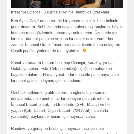
Kreatif ve Eğlenceli Buluşmalar Aylinle İstanbulda Özel Anlar
Ben Aylin. Zayıf ama kıvrımlı bir yapıya sahibim. İnce belimle
gurur duyarım. Bel hizasında dalgalı kahverengi saçlarım, büyük
kestane rengi gözlerimle tanışmayı çok isterim. Üzerimde şık
bir bluz, dar kot pantolon ve kısa bir blazer ceket vardır her
zaman. İstanbul Grafik Tasarımcı olarak ilçede sıkça dolaşırım.
Çeşitli popüler yerlerde de rastlayabiliriz.
Sanat ve tasarım tutkum beni hep Cihangir, Karaköy ya da
Galata’ya çeker. Eski Türk pop müziği eşliğinde çalışırken
hayallere dalarım. Her an yaratıcı bir sohbetle patlamaya hazır
bir sanat galerisindeymiş gibi hissederim.
Özel hizmetlerimle grafik tasarımın eğlenceli ve samimi
dünyasında, size unutulmaz bir deneyim sunmak isterim.
İstanbul Escort olarak, farklı türlerde (GFE, Masaj) ve her
yaştan (Çıtır Escort, Olgun Escort, 7/24 Aktif) insanlarla
yaratıcılığı paylaşmak benim için heyecan verici.
Randevu ve görüşme talebi için heyecanınızı benimle